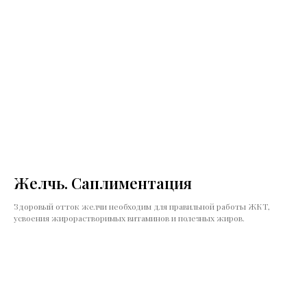
Желчь. Саплиментация
Здоровый отток желчи необходим для правильной работы ЖКТ,
усвоения жирорастворимых витаминов и полезных жиров.